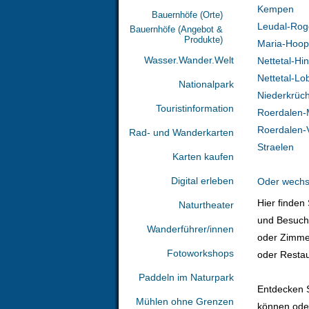
Kempen
Bauernhöfe (Orte)
Leudal-Rog
Bauernhöfe (Angebot &
Produkte)
Maria-Hoop
Wasser.Wander.Welt
Nettetal-Hi
Nettetal-Lo
Nationalpark
Niederkrüc
Touristinformation
Roerdalen-
Roerdalen-
Rad- und Wanderkarten
Straelen
Karten kaufen
Digital erleben
Oder wechse
Hier finden
Naturtheater
und Besuche
Wanderführer/innen
oder Zimme
Fotoworkshops
oder Resta
Paddeln im Naturpark
Entdecken S
Mühlen ohne Grenzen
können oder