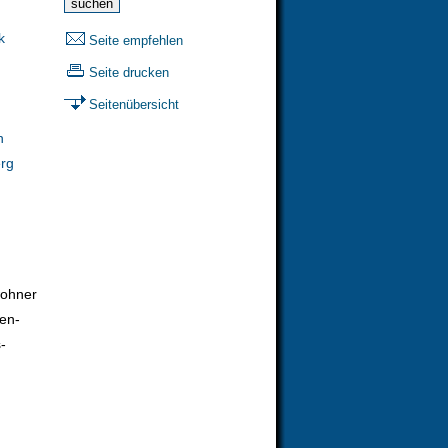
k
Seite empfehlen
Seite drucken
Seitenübersicht
h
erg
wohner
en-
-