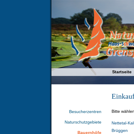
Startseite
Einkau
Bitte wählen
Besucherzentren
Naturschutzgebiete
Nettetal-Ka
Brüggen
Bauernhöfe