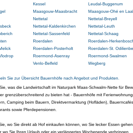
Kessel
Leudal-Buggenum
gel
Maasgouw-Maasbracht
Maasgouw-Ohé en Laa
Nettetal
Nettetal-Breyell
nsbeck
Nettetal-Kaldenkirchen
Nettetal-Leuth
bberich
Nettetal-Sassenfeld
Nettetal-Schaag
hten
Roerdalen
Roerdalen-Herkenbosc
Melick
Roerdalen-Posterholt
Roerdalen-St. Odilienb
Vlodrop
Roermond-Asenray
Roermond-Swalmen
Venlo-Belfeld
Wegberg
ln Sie zur Übersicht Bauernhöfe nach Angebot und Produkten.
 Sie, was die Landwirtschaft im Naturpark Maas-Schwalm-Nette für Be
r grenzüberschreitend zu bieten hat - Bauernhöfe mit Ferienwohnung
rn, Camping beim Bauern, Direktvermarktung (Hofläden), Bauerncafés
urants sowie Pferdepensionen.
ie, wo Sie direkt ab Hof einkaufen können, wo Sie lecker Essen gehen
 wo Sie Ihren Urlaub oder ein verlängertes Wochenende verbringen