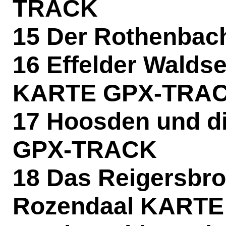
TRACK
15 Der Rothenba
16 Effelder Walds
KARTE
GPX-TRA
17 Hoosden und d
GPX-TRACK
18 Das Reigersbr
Rozendaal
KARTE