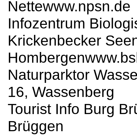
Nette
www.npsn.de
Infozentrum Biologi
Krickenbecker Seen,
Hombergen
www.bs
Naturparktor Wasse
16, Wassenberg
Tourist Info Burg B
Brüggen