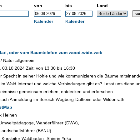
h
von
bis
Land
Kalender
Kalender
fari, oder vom Baumtelefon zum wood-wide-web
/ Natur allgemein
 03.10.2024 Zeit: von 13:30 bis 16:30
r Specht in seiner Höhle und wie kommunizieren die Bäume miteinand
r im Wald Internet und welche Verbindungen gibt es? Lasst uns diese u
eimnisse gemeinsam erleben, entdecken und erforschen.
: nach Anmeldung im Bereich Wegberg-Dalheim oder Wildenrath
etMap
rk Heinen
 Umweltpädagoge, Wanderführer (DWV),
 Landschaftsführer (BANU)
er Kursleiter Waldbaden- Shinrin Yoku