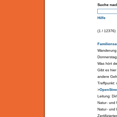
Suche nac
Hilfe
(1 / 12376)
Familiensa
Wanderung 
Donnerstag,
Was hört de
Gibt es hie
andere Geh
Treffpunkt
>
OpenStre
Leitung: Di
Natur- und
Natur- und
Zertifiziert